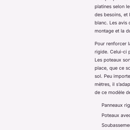
platines selon l
des besoins, et 
blanc. Les avis 
montage et la du
Pour renforcer l
rigide. Celui-ci
Les poteaux son
place, que ce so
sol. Peu import
mètres, il s’ada
de ce modèle de 
Panneaux rig
Poteaux avec
Soubassemen