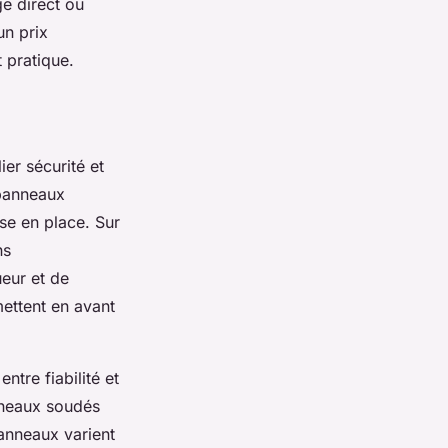
ge direct ou
un prix
t pratique.
ier sécurité et
 panneaux
ise en place. Sur
ns
eur et de
mettent en avant
ntre fiabilité et
nneaux soudés
anneaux varient