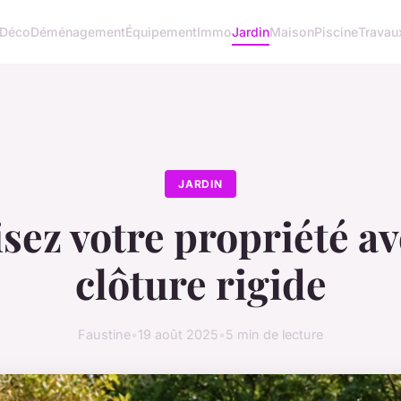
Déco
Déménagement
Équipement
Immo
Jardin
Maison
Piscine
Travau
JARDIN
sez votre propriété a
clôture rigide
Faustine
•
19 août 2025
•
5 min de lecture