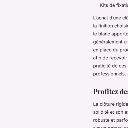
Kits de fixat
L’achat d’une cl
la finition choi
le blanc apporte
généralement un 
en place du prod
afin de recevoir
praticité de ces
professionnels, 
Profitez de
La clôture rigid
solidité et son
robuste et parf
sur un poteau sc