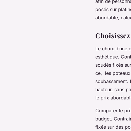
afin de personna
posés sur platin
abordable, calcu
Choisissez
Le choix d’une cl
esthétique. Con
soudés fixés sur
ce, les poteaux
soubassement. L
hauteur, sans pa
le prix abordable
Comparer le prix
budget. Contrai
fixés sur des p