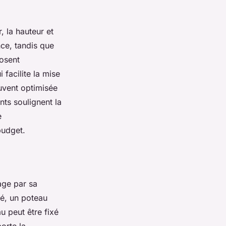
, la hauteur et
nce, tandis que
posent
facilite la mise
ouvent optimisée
nts soulignent la
e
budget.
age par sa
dé, un poteau
 peut être fixé
orte la