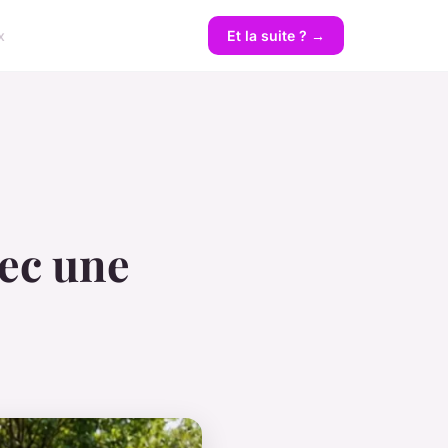
x
Et la suite ? →
vec une