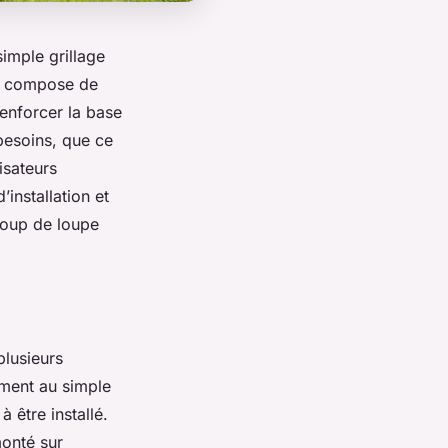
simple grillage
se compose de
enforcer la base
besoins, que ce
isateurs
’installation et
 Coup de loupe
plusieurs
rement au simple
 être installé.
monté sur