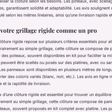
liser la clôture selon les besoins. Les poteaux, avec scella
es, garantissent solidité et adaptabilité. Les avis soulignent 
lé selon les mètres linéaires, ainsi qu’une livraison rapide e
 votre grillage rigide comme un pro
ôture rigide repose sur plusieurs critères essentiels pour all
trairement au simple grillage, cette clôture se compose de
 des poteaux, souvent disponibles en kit pour faciliter la m
 peuvent être scellés ou posés sur des platines, avec ou sa
es panneaux sont disponibles en plusieurs mètres de longu
rler des coloris variés (blanc, noir, etc.). Les avis en ligne 
 et la rapidité de livraison.
 d’une clôture rigide est essentiel pour trouver un équilibre e
rement au simple grillage, cette clôture se compose de pa
oteaux, souvent proposés en kit complet avec platine. Les p