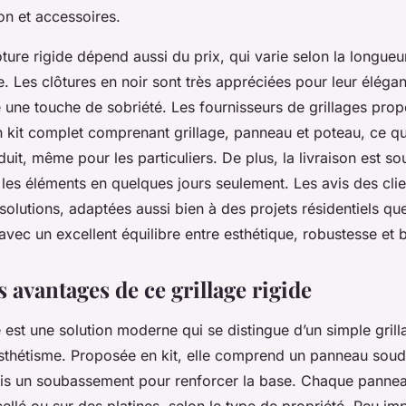
ion et accessoires.
ôture rigide dépend aussi du prix, qui varie selon la longueur
sie. Les clôtures en noir sont très appréciées pour leur éléga
 une touche de sobriété. Les fournisseurs de grillages pro
kit complet comprenant grillage, panneau et poteau, ce qui 
uit, même pour les particuliers. De plus, la livraison est s
 les éléments en quelques jours seulement. Les avis des clie
 solutions, adaptées aussi bien à des projets résidentiels qu
avec un excellent équilibre entre esthétique, robustesse et 
s avantages de ce grillage rigide
e est une solution moderne qui se distingue d’un simple grill
 esthétisme. Proposée en kit, elle comprend un panneau sou
ois un soubassement pour renforcer la base. Chaque panneau
ellé ou sur des platines, selon le type de propriété. Peu imp