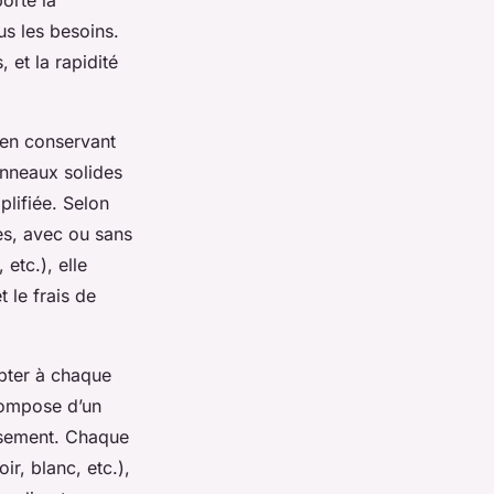
ous les besoins.
 et la rapidité
 en conservant
anneaux solides
plifiée. Selon
es, avec ou sans
etc.), elle
 le frais de
apter à chaque
compose d’un
ssement. Chaque
ir, blanc, etc.),