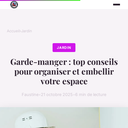
Accueil
›
Jardin
JARDIN
Garde-manger : top conseils
pour organiser et embellir
votre espace
Faustine
•
21 octobre 2025
•
6 min de lecture