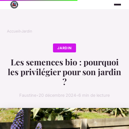
Accueil
›
Jardin
JARDIN
Les semences bio : pourquoi
les privilégier pour son jardin
?
Faustine
•
20 décembre 2024
•
6 min de lecture