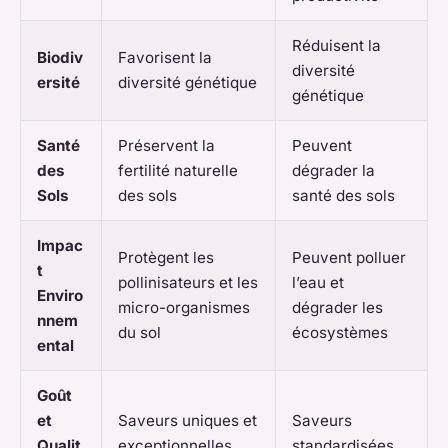
Réduisent la
Biodiv
Favorisent la
diversité
ersité
diversité génétique
génétique
Santé
Préservent la
Peuvent
des
fertilité naturelle
dégrader la
Sols
des sols
santé des sols
Impac
Protègent les
Peuvent polluer
t
pollinisateurs et les
l’eau et
Enviro
micro-organismes
dégrader les
nnem
du sol
écosystèmes
ental
Goût
et
Saveurs uniques et
Saveurs
Qualit
exceptionnelles
standardisées