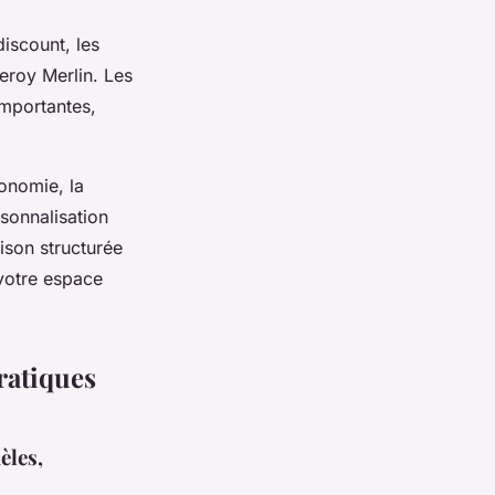
iscount, les
eroy Merlin. Les
importantes,
gonomie, la
rsonnalisation
son structurée
 votre espace
pratiques
èles,