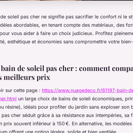
de soleil pas cher ne signifie pas sacrifier le confort ni le s
èles abordables, en tenant compte des matériaux, des for
 pour vous aider à faire un choix judicieux. Profitez pleineme
ité, esthétique et économies sans compromettre votre bien-
 bain de soleil pas cher : comment compa
s meilleurs prix
ir sur cette page :
https://www.nuagedeco.fr/61197-bain-de
her.html
un large choix de bains de soleil économiques, pri
u résine), idéals pour profiter du jardin sans exploser son
n pas cher séduit grâce à sa résistance aux intempéries, sa fa
on prix souvent inférieur à 150 €. En alternative, les modèles 
ium offrent une option légère, solide et bien ventilée.