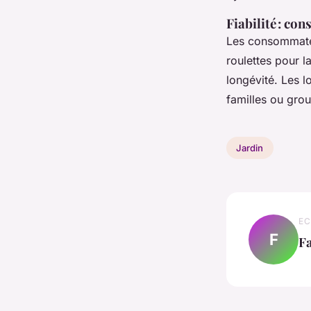
Fiabilité : c
Les consommate
roulettes pour l
longévité. Les 
familles ou gro
Jardin
EC
F
F