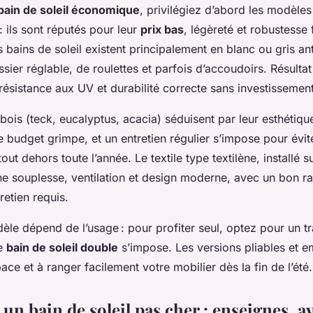
bain de soleil économique
, privilégiez d’abord les modèles
: ils sont réputés pour leur
prix bas
, légèreté et robustesse
 bains de soleil existent principalement en blanc ou gris an
sier réglable, de roulettes et parfois d’accoudoirs. Résultat 
ésistance aux UV et durabilité correcte sans investissement
bois (teck, eucalyptus, acacia) séduisent par leur esthétiqu
le budget grimpe, et un entretien régulier s’impose pour évi
out dehors toute l’année. Le textile type textilène, installé s
ne souplesse, ventilation et design moderne, avec un bon ra
retien requis.
le dépend de l’usage : pour profiter seul, optez pour un tr
le
bain de soleil double
s’impose. Les versions pliables et e
pace et à ranger facilement votre mobilier dès la fin de l’été.
un bain de soleil pas cher : enseignes, av