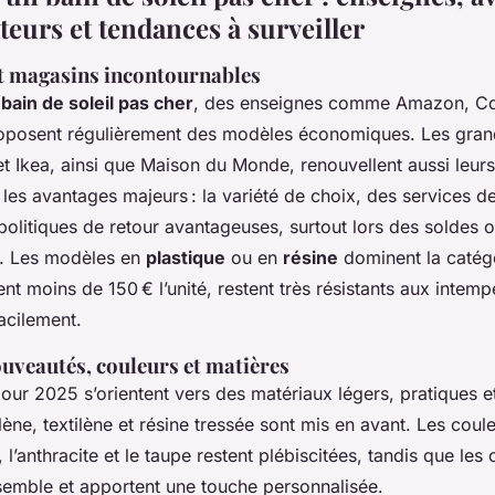
urs et tendances à surveiller
t magasins incontournables
n
bain de soleil pas cher
, des enseignes comme Amazon, Cd
proposent régulièrement des modèles économiques. Les gran
t Ikea, ainsi que Maison du Monde, renouvellent aussi leurs
i les avantages majeurs : la variété de choix, des services de
 politiques de retour avantageuses, surtout lors des soldes 
s. Les modèles en
plastique
ou en
résine
dominent la catégo
ent moins de 150 € l’unité, restent très résistants aux intemp
facilement.
ouveautés, couleurs et matières
ur 2025 s’orientent vers des matériaux légers, pratiques e
ne, textilène et résine tressée sont mis en avant. Les coul
l’anthracite et le taupe restent plébiscitées, tandis que les
semble et apportent une touche personnalisée.