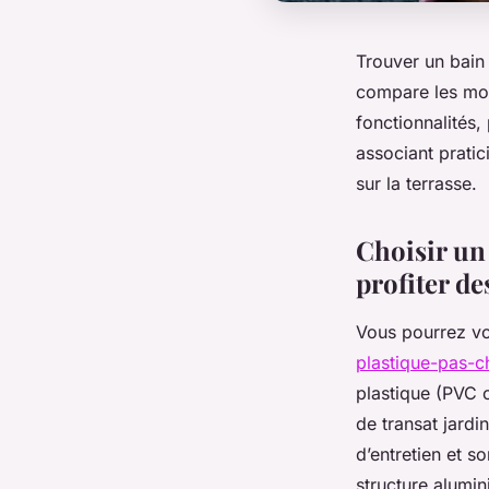
Trouver un bain 
compare les mod
fonctionnalités,
associant pratic
sur la terrasse.
Choisir un
profiter de
Vous pourrez vo
plastique-pas-c
plastique (PVC o
de transat jardi
d’entretien et s
structure alumin