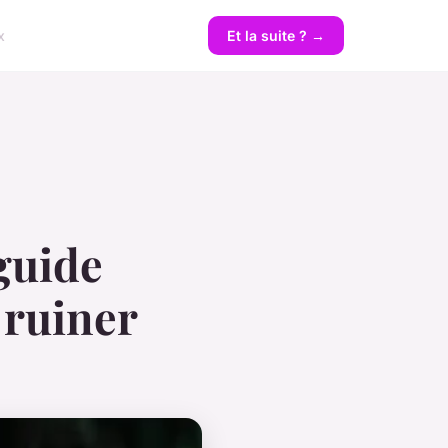
x
Et la suite ? →
 guide
e ruiner