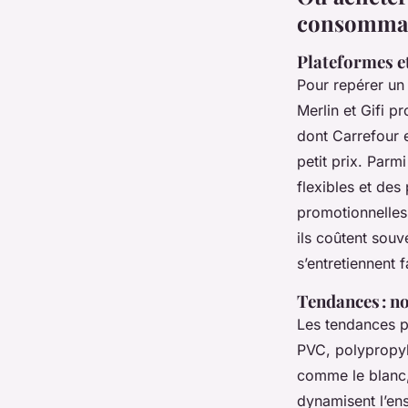
consommate
Plateformes e
Pour repérer u
Merlin et Gifi 
dont Carrefour e
petit prix. Parm
flexibles et des
promotionnelle
ils coûtent souv
s’entretiennent 
Tendances : n
Les tendances po
PVC, polypropylè
comme le blanc, 
dynamisent l’en