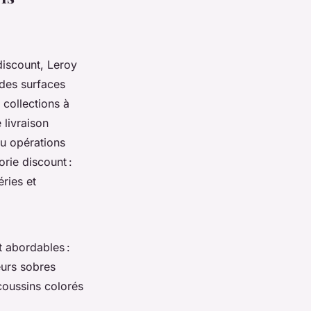
iscount, Leroy
des surfaces
 collections à
 livraison
ou opérations
rie discount :
éries et
t abordables :
eurs sobres
 coussins colorés