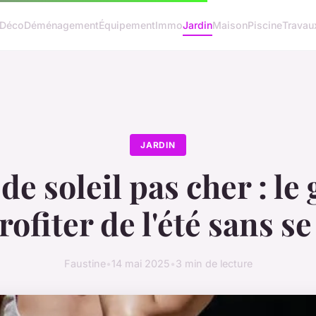
Déco
Déménagement
Équipement
Immo
Jardin
Maison
Piscine
Travau
JARDIN
de soleil pas cher : le
ofiter de l'été sans s
Faustine
•
14 mai 2025
•
3 min de lecture