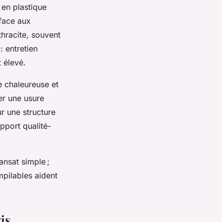
 en plastique
 face aux
thracite, souvent
: entretien
 élevé.
e chaleureuse et
ter une usure
ur une structure
pport qualité-
ansat simple ;
mpilables aident
is