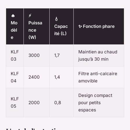
🔥
⚡
💧
Mo
Puissa
Capac
✨ Fonction phare
dèl
nce
ité (L)
e
(W)
KLF
Maintien au chaud
3000
1,7
03
jusqu’à 30 min
KLF
Filtre anti-calcaire
2400
1,4
04
amovible
Design compact
KLF
2000
0,8
pour petits
05
espaces