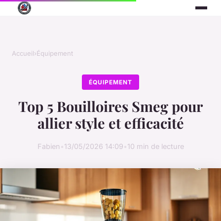
Accueil
›
Équipement
ÉQUIPEMENT
Top 5 Bouilloires Smeg pour
allier style et efficacité
Fabien
•
13/05/2026 14:09
•
10 min de lecture