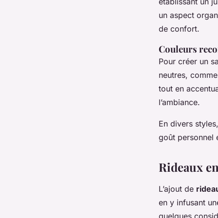
établissant un j
un aspect organi
de confort.
Couleurs rec
Pour créer un sa
neutres, comme l
tout en accentua
l’ambiance.
En divers styles,
goût personnel e
Rideaux en
L’ajout de
ridea
en y infusant u
quelques considé