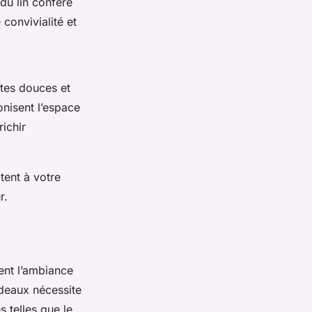
du lin confère
convivialité et
ntes douces et
onisent l’espace
ichir
ptent à votre
r.
ent l’ambiance
ideaux nécessite
 telles que le