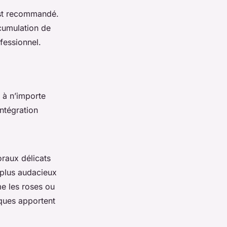
est recommandé.
cumulation de
fessionnel.
 à n’importe
ntégration
oraux délicats
 plus audacieux
me les roses ou
iques apportent