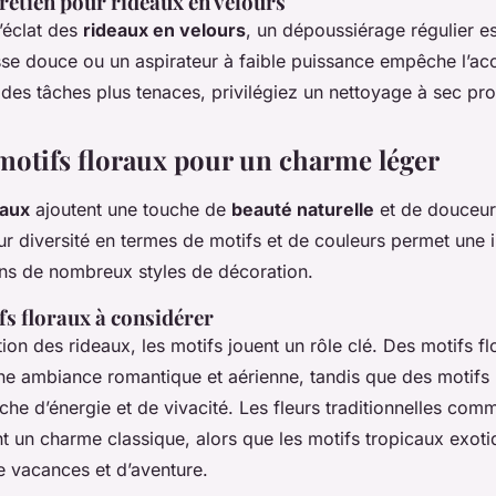
retien pour rideaux en velours
’éclat des
rideaux en velours
, un dépoussiérage régulier 
osse douce ou un aspirateur à faible puissance empêche l’ac
des tâches plus tenaces, privilégiez un nettoyage à sec pro
motifs floraux pour un charme léger
raux
ajoutent une touche de
beauté naturelle
et de douceur
ur diversité en termes de motifs et de couleurs permet une i
s de nombreux styles de décoration.
fs floraux à considérer
tion des rideaux, les motifs jouent un rôle clé. Des motifs fl
ne ambiance romantique et aérienne, tandis que des motifs
che d’énergie et de vivacité. Les fleurs traditionnelles com
ent un charme classique, alors que les motifs tropicaux exot
e vacances et d’aventure.