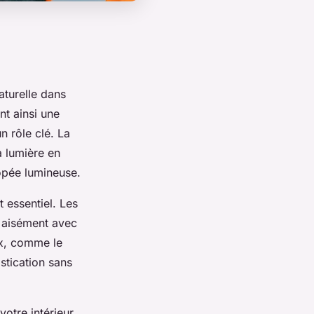
aturelle dans
nt ainsi une
n rôle clé. La
a lumière en
opée lumineuse.
t essentiel. Les
t aisément avec
ux, comme le
stication sans
otre intérieur.