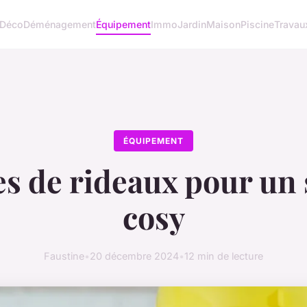
Déco
Déménagement
Équipement
Immo
Jardin
Maison
Piscine
Travau
ÉQUIPEMENT
es de rideaux pour un
cosy
Faustine
•
20 décembre 2024
•
12 min de lecture