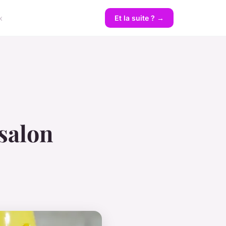
x
Et la suite ? →
 salon