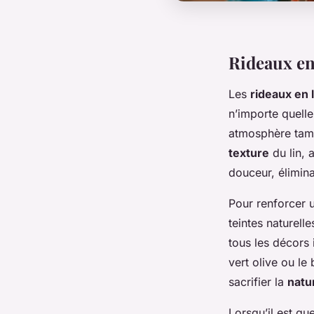
Rideaux en
Les
rideaux en l
n’importe quell
atmosphère tamis
texture
du lin, 
douceur, élimin
Pour renforcer
teintes naturell
tous les décors
vert olive ou le
sacrifier la
natu
Lorsqu’il est qu