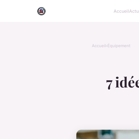
Accueil
Actu
Accueil
›
Équipement
7 idé