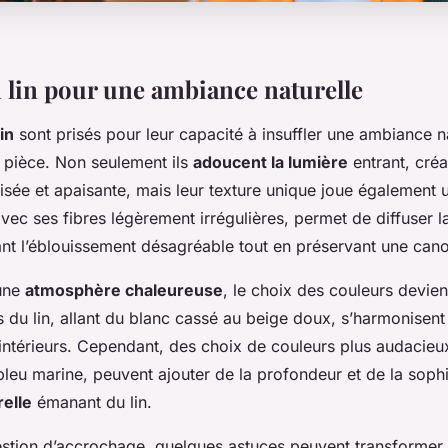
 lin pour une ambiance naturelle
in
sont prisés pour leur capacité à insuffler une ambiance n
e pièce. Non seulement ils
adoucent la lumière
entrant, créa
ée et apaisante, mais leur texture unique joue également u
avec ses fibres légèrement irrégulières, permet de diffuser l
ant l’éblouissement désagréable tout en préservant une can
 une
atmosphère chaleureuse
, le choix des couleurs devien
es du lin, allant du blanc cassé au beige doux, s’harmonisen
 intérieurs. Cependant, des choix de couleurs plus audacie
 bleu marine, peuvent ajouter de la profondeur et de la sophi
relle
émanant du lin.
estion d’accrochage, quelques astuces peuvent transformer v