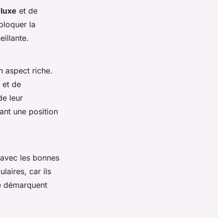
e
luxe
et de
bloquer la
eillante.
n aspect riche.
 et de
de leur
rant une position
r avec les bonnes
laires, car ils
se démarquent