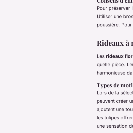
Conseils d’ent
Pour préserver l
Utiliser une br
poussière. Pour 
Rideaux à 
Les
rideaux flo
quelle pièce. Le
harmonieuse dan
Types de moti
Lors de la sélec
peuvent créer u
ajoutent une tou
les tulipes offr
une sensation d