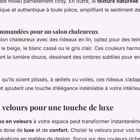
uste milieu parfaitement cosy. En outre, la
texture naturelle
que et authentique à toute pièce, amplifiant le sentiment de 
ommandées pour un salon chaleureux
lon chaleureux avec des rideaux en lin, optez pour des tei
e beige, le blanc cassé ou le gris clair. Ces couleurs harm
nt la lumière douce, dessinant des ombres subtiles pour enr
 qu’ils soient plissés, à œillets ou voilés, ces rideaux s’ada
t ajoutent une touche d’élégance indéniable à votre intérieu
 velours pour une touche de luxe
ux en velours
à votre espace peut transformer instantaném
ne dose de
luxe
et de
confort
. Choisir le velours pour vos r
rations en matière de design. Focus sur des couleurs riches