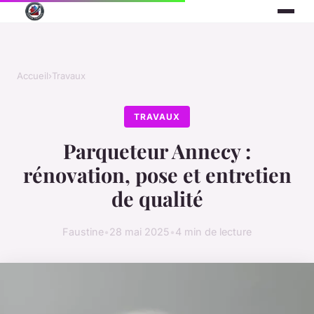
Accueil
›
Travaux
TRAVAUX
Parqueteur Annecy :
rénovation, pose et entretien
de qualité
Faustine
•
28 mai 2025
•
4 min de lecture